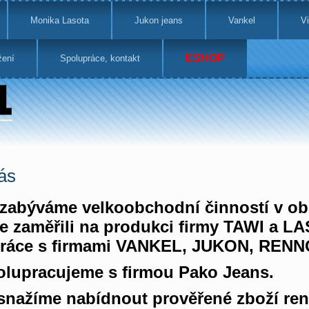
Monika Lasota
Jukon jeans
Vankel
Vi
ESHOP
žení
Spolupráce, kontakt
ás
zabýváme velkoobchodní činností v obla
se zaměřili na produkci firmy TAWI a 
práce s firmami VANKEL, JUKON, RENN
olupracujeme s firmou Pako Jeans.
snažíme nabídnout prověřené zboží ren