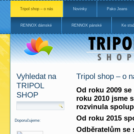
Tripol shop – o nás
Novinky
Pako Jeans
RENNOX dámské
RENNOX pánské
Ke sta
Vyhledat na
Tripol shop – o n
TRIPOL
Od roku 2009 se 
SHOP
roku 2010 jsme 
rozvinula spolu
Od roku 2015 sp
Doporučujeme:
Odběratelům se 