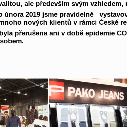
alitou, ale především svým vzhledem, 
 února 2019 jsme pravidelně vystavova
 mnoho nových klientů v rámci České r
ebyla přerušena ani v době epidemie C
ůsobem.